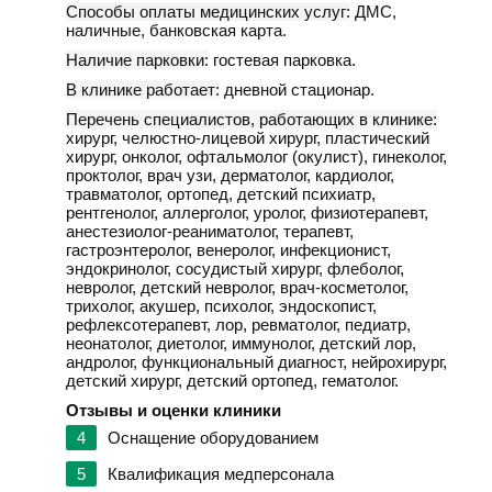
Способы оплаты медицинских услуг:
ДМС,
наличные, банковская карта.
Наличие парковки:
гостевая парковка.
В клинике работает:
дневной стационар.
Перечень специалистов, работающих в клинике:
хирург, челюстно-лицевой хирург, пластический
хирург, онколог, офтальмолог (окулист), гинеколог,
проктолог, врач узи, дерматолог, кардиолог,
травматолог, ортопед, детский психиатр,
рентгенолог, аллерголог, уролог, физиотерапевт,
анестезиолог-реаниматолог, терапевт,
гастроэнтеролог, венеролог, инфекционист,
эндокринолог, сосудистый хирург, флеболог,
невролог, детский невролог, врач-косметолог,
трихолог, акушер, психолог, эндоскопист,
рефлексотерапевт, лор, ревматолог, педиатр,
неонатолог, диетолог, иммунолог, детский лор,
андролог, функциональный диагност, нейрохирург,
детский хирург, детский ортопед, гематолог.
Отзывы и оценки клиники
4
Оснащение оборудованием
5
Квалификация медперсонала