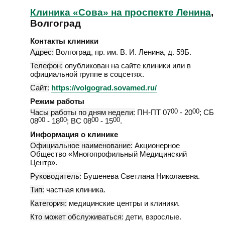
Клиника «Сова» на проспекте Ленина
,
Волгоград
Контакты клиники
Адрес:
Волгоград
,
пр. им. В. И. Ленина, д. 59Б
.
Телефон:
опубликован на сайте клиники или в
официальной группе в соцсетях.
Сайт:
https://volgograd.sovamed.ru/
Режим работы
Часы работы по дням недели:
ПН-ПТ 07
00
- 20
00
; СБ
08
00
- 18
00
; ВС 08
00
- 15
00
.
Информация о клинике
Официальное наименование:
Акционерное
Общество «Многопрофильный Медицинский
Центр».
Руководитель:
Бушенева Светлана Николаевна.
Тип:
частная клиника.
Категория:
медицинские центры и клиники.
Кто может обслуживаться:
дети, взрослые.