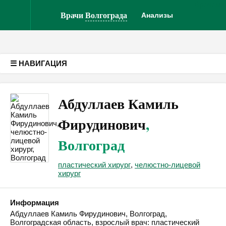
Врачам
К
Версия для слабовидящих
Врачи
Волгограда
Анализы
☰ НАВИГАЦИЯ
Абдуллаев Камиль
Фирудинович
,
Волгоград
пластический хирург
,
челюстно-лицевой
хирург
Информация
Абдуллаев Камиль Фирудинович, Волгоград,
Волгоградская область, взрослый врач: пластический