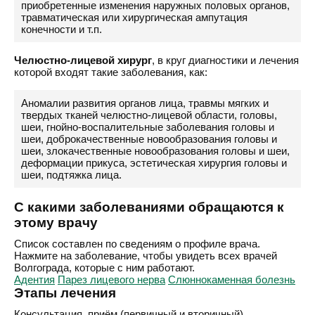
приобретенные изменения наружных половых органов,
травматическая или хирургическая ампутация
конечности и т.п.
Челюстно-лицевой хирург
, в круг диагностики и лечения
которой входят такие заболевания, как:
Аномалии развития органов лица, травмы мягких и
твердых тканей челюстно-лицевой области, головы,
шеи, гнойно-воспалительные заболевания головы и
шеи, доброкачественные новообразования головы и
шеи, злокачественные новообразования головы и шеи,
деформации прикуса, эстетическая хирургия головы и
шеи, подтяжка лица.
С какими заболеваниями обращаются к
этому врачу
Список составлен по сведениям о профиле врача.
Нажмите на заболевание, чтобы увидеть всех врачей
Волгограда, которые с ним работают.
Адентия
Парез лицевого нерва
Слюннокаменная болезнь
Этапы лечения
Консультация, приём (первичный и вторичный),