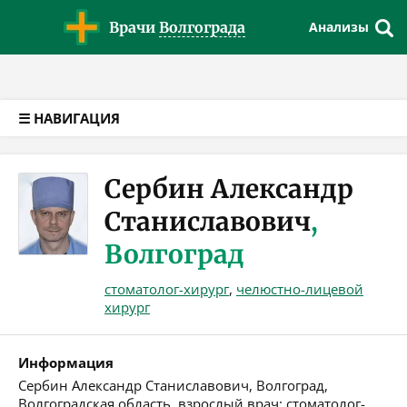
Версия для слабовидящих
Врачи
Волгограда
Анализы
☰ НАВИГАЦИЯ
Сербин Александр
Станиславович
,
Волгоград
стоматолог-хирург
,
челюстно-лицевой
хирург
Информация
Сербин Александр Станиславович, Волгоград,
Волгоградская область, взрослый врач: стоматолог-