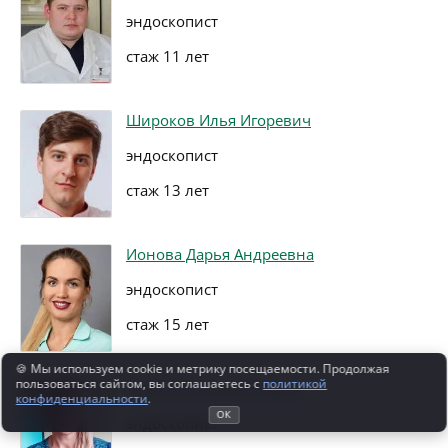
эндоскопист
стаж 11 лет
Широков Илья Игоревич
эндоскопист
стаж 13 лет
Ионова Дарья Андреевна
эндоскопист
стаж 15 лет
🍪 Мы используем cookie и метрику посещаемости. Продолжая
пользоваться сайтом, вы соглашаетесь с
политикой
Захарова Яна Сергеевна
конфиденциальности
.
ОК
эндоскопист