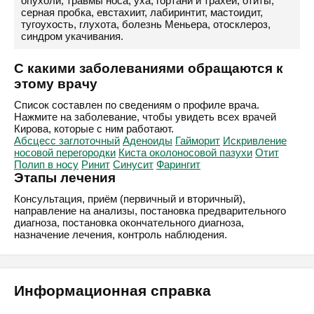
опухоли, травмы носа, уха, гортани и трахеи, отиты,
серная пробка, евстахиит, лабиринтит, мастоидит,
тугоухость, глухота, болезнь Меньера, отосклероз,
синдром укачивания.
С какими заболеваниями обращаются к
этому врачу
Список составлен по сведениям о профиле врача.
Нажмите на заболевание, чтобы увидеть всех врачей
Кирова, которые с ним работают.
Абсцесс заглоточный
Аденоиды
Гайморит
Искривление
носовой перегородки
Киста околоносовой пазухи
Отит
Полип в носу
Ринит
Синусит
Фарингит
Этапы лечения
Консультация, приём (первичный и вторичный),
направление на анализы, постановка предварительного
диагноза, постановка окончательного диагноза,
назначение лечения, контроль наблюдения.
Информационная справка