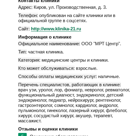
Контакты клиники
Адрес:
Киров
,
ул. Производственная, д. 3
.
Телефон:
опубликован на сайте клиники или в
официальной группе в соцсетях.
Сайт:
http://www.klinika-21.ru
Информация о клинике
Официальное наименование:
ООО "МРТ Центр".
Тип:
частная клиника.
Категория:
медицинские центры и клиники.
Кто может обслуживаться:
взрослые.
Способы оплаты медицинских услуг:
наличные.
Перечень специалистов, работающих в клинике:
врач узи, уролог, лор, фониатр, невролог, ревматолог,
функциональный диагност, эндокринолог, детский
эндокринолог, педиатр, нейрохирург, рентгенолог,
гастроэнтеролог, сомнолог, кардиолог, андролог,
пульмонолог, гинеколог, лазерный хирург, флеболог,
хирург, сосудистый хирург, акушер, терапевт,
массажист.
Отзывы и оценки клиники