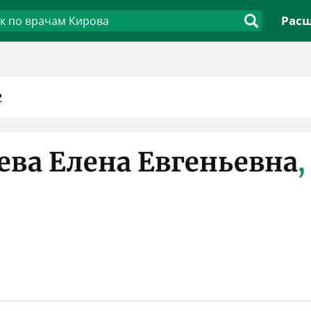
Расш
Р
ва Елена Евгеньевна
,