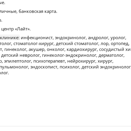
ые.
личные, банковская карта.
.
центр «Лайт».
 клинике:
инфекционист, эндокринолог, андролог, уролог,
толог, стоматолог-хирург, детский стоматолог, лор, ортопед,
 гинеколог, акушер, онколог, кардиохирург, сосудистый хи
, детский невролог, гинеколог-эндокринолог, дерматолог,
р, эпилептолог, психотерапевт, нейрохирург, хирург,
 пульмонолог, эндоскопист, психолог, детский эндокринолог
лог.