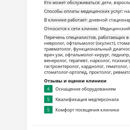
Кто может обслуживаться:
дети, взросл
Способы оплаты медицинских услуг:
на
В клинике работает:
дневной стационар
Относится к сети клиник:
Медицинский 
Перечень специалистов, работающих в
невролог, офтальмолог (окулист), стома
травматолог, функциональный диагност,
врач узи, офтальмолог-хирург, педиатр
венеролог, терапевт, нарколог, психиат
гастроэнтеролог, кардиолог, гематолог,
стоматолог-ортопед, проктолог, ревмато
Отзывы и оценки клиники
4
Оснащение оборудованием
5
Квалификация медперсонала
5
Комфорт посещения клиники