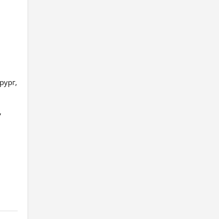
рург,
,