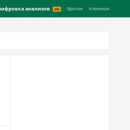
Версия для слабовидящих
ифровка анализов
Врачам
Клиникам
ИИ