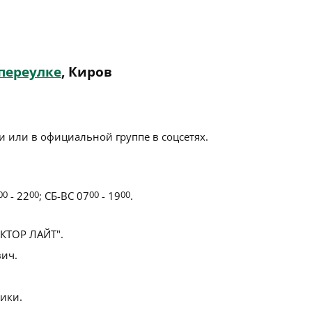
переулке
, Киров
 или в официальной группе в соцсетях.
00
- 22
00
; СБ-ВС 07
00
- 19
00
.
КТОР ЛАЙТ".
ич.
ики.