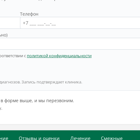
Телефон
ьно)
оответствии с
политикой конфиденциальности
 диагнозов. Запись подтверждает клиника.
й в форме выше, и мы перезвоним.
у.
ние
Отзывы и оценки
Лечение
Смежные