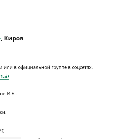
»
, Киров
 или в официальной группе в соцсетях.
1ai/
в И.Б..
ки.
С.