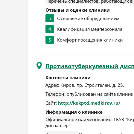
Перечень специалистов, работающих в
Отзывы и оценки клиники
5
Оснащение оборудованием
4
Квалификация медперсонала
5
Комфорт посещения клиники
Противотуберкулезный дисп
Контакты клиники
Адрес:
Киров
,
пр. Строителей, д. 25
.
Телефон:
опубликован на сайте клиники
Сайт:
http://kokptd.medkirov.ru/
Информация о клинике
Официальное наименование:
ГБУЗ "Ки
диспансер".