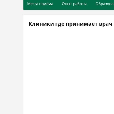
Места приёма
Опыт работы
Образова
Клиники где принимает врач