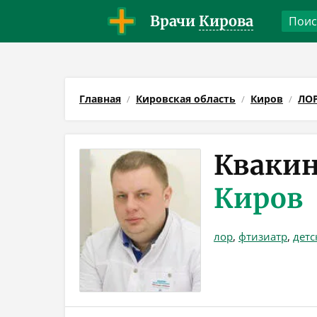
Врачи
Кирова
Главная
Кировская область
Киров
ЛО
Квакин
Киров
лор
,
фтизиатр
,
детс