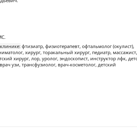
дьевич.
С.
 клинике:
фтизиатр, физиотерапевт, офтальмолог (окулист),
ниматолог, хирург, торакальный хирург, педиатр, массажист
тский хирург, лор, уролог, эндоскопист, инструктор лфк, дет
врач узи, трансфузиолог, врач-косметолог, детский