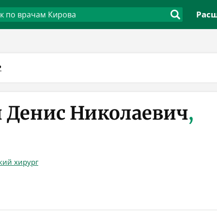
Расш
Р
 Денис Николаевич
,
кий хирург