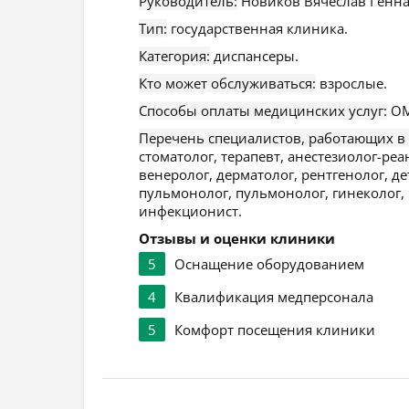
Руководитель:
Новиков Вячеслав Генна
Тип:
государственная клиника.
Категория:
диспансеры.
Кто может обслуживаться:
взрослые.
Способы оплаты медицинских услуг:
ОМ
Перечень специалистов, работающих в
стоматолог, терапевт, анестезиолог-реа
венеролог, дерматолог, рентгенолог, де
пульмонолог, пульмонолог, гинеколог, 
инфекционист.
Отзывы и оценки клиники
5
Оснащение оборудованием
4
Квалификация медперсонала
5
Комфорт посещения клиники