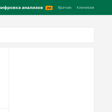
Версия для слабовидящих
ифровка анализов
Врачам
Клиникам
ИИ