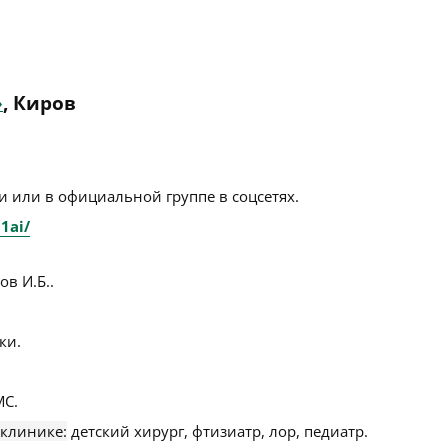
»
, Киров
 или в официальной группе в соцсетях.
1ai/
в И.Б..
ки.
С.
 клинике:
детский хирург, фтизиатр, лор, педиатр.