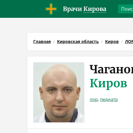
Врачи
Кирова
Главная
Кировская область
Киров
ЛО
Чагано
Киров
лор
,
педиатр