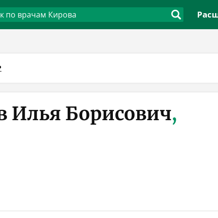
Расш
Р
в Илья Борисович
,