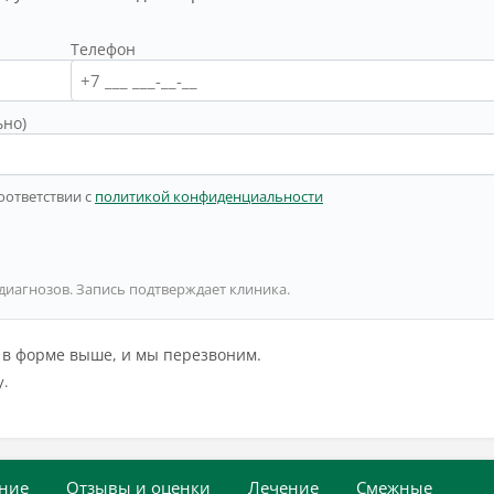
Телефон
ьно)
оответствии с
политикой конфиденциальности
 диагнозов. Запись подтверждает клиника.
й в форме выше, и мы перезвоним.
у.
ние
Отзывы и оценки
Лечение
Смежные