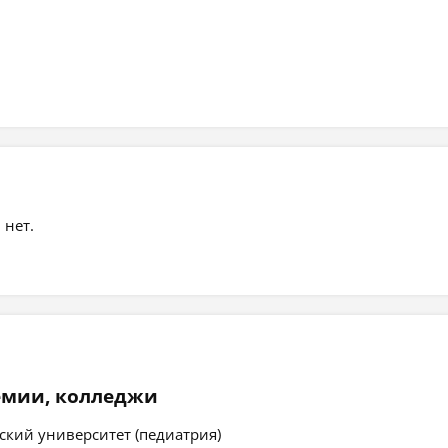
 нет.
емии, колледжи
кий университет (педиатрия)