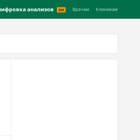
Версия для слабовидящих
ифровка анализов
Врачам
Клиникам
ИИ