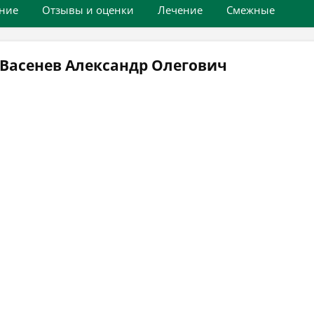
ние
Отзывы и оценки
Лечение
Смежные
 Васенев Александр Олегович