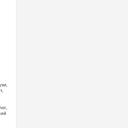
узи,
т,
лог,
кий