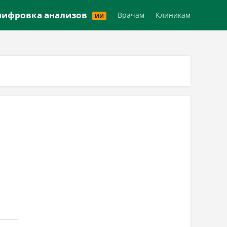
Версия для слабовидящих
ифровка анализов
Врачам
Клиникам
ИИ