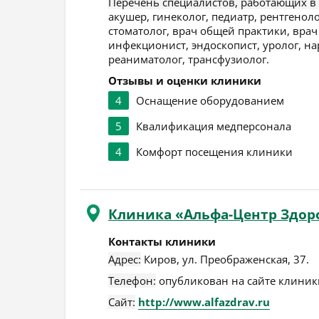
Перечень специалистов, работающих в
акушер, гинеколог, педиатр, рентгеноло
стоматолог, врач общей практики, врач 
инфекционист, эндоскопист, уролог, н
реаниматолог, трансфузиолог.
Отзывы и оценки клиники
4
Оснащение оборудованием
5
Квалификация медперсонала
4
Комфорт посещения клиники
Клиника «Альфа-Центр Здор
Контакты клиники
Адрес:
Киров
,
ул. Преображенская, 37
.
Телефон:
опубликован на сайте клиники
Сайт:
http://www.alfazdrav.ru