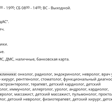
00
- 19
00
; СБ 08
00
- 14
00
; ВС - Выходной.
АС".
ич.
ики.
ые.
С, ДМС, наличные, банковская карта.
 клинике:
онколог, радиолог, эндокринолог, невролог, врач 
г-хирург, рентгенолог, стоматолог, функциональный диагнос
гастроэнтеролог, терапевт, детский кардиолог, детский
лог, иммунолог, аллерголог, уролог, андролог, кардиолог,
еролог, массажист, детский массажист, пульмонолог, прокто
лог, детский невролог, физиотерапевт, детский хирург, детс