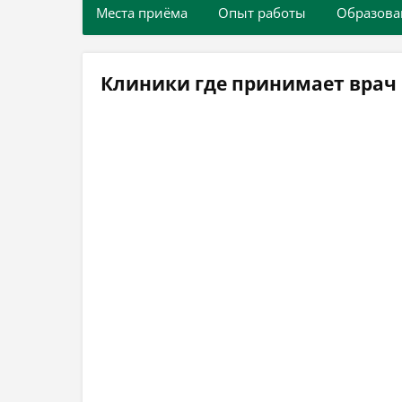
Места приёма
Опыт работы
Образова
Клиники где принимает врач