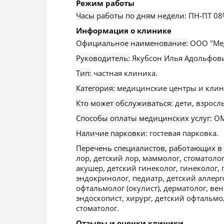
Режим работы
Часы работы по дням недели:
ПН-ПТ 08
Информация о клинике
Официальное наименование:
ООО "Мед
Руководитель:
Якубсон Илья Адольфов
Тип:
частная клиника.
Категория:
медицинские центры и клин
Кто может обслуживаться:
дети, взросл
Способы оплаты медицинских услуг:
ОМ
Наличие парковки:
гостевая парковка.
Перечень специалистов, работающих в
лор, детский лор, маммолог, стоматоло
акушер, детский гинеколог, гинеколог, 
эндокринолог, педиатр, детский аллерго
офтальмолог (окулист), дерматолог, вен
эндоскопист, хирург, детский офтальмо
стоматолог.
Отзывы и оценки клиники