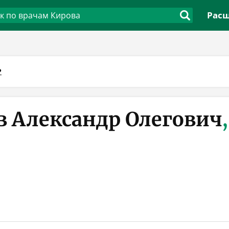
Расш
Р
в Александр Олегович
,