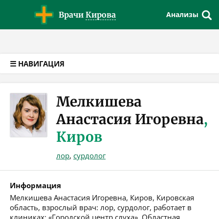
Версия для слабовидящих
Врачи
Кирова
Анализы
☰ НАВИГАЦИЯ
Мелкишева
Анастасия Игоревна
,
Киров
лор
,
сурдолог
Информация
Мелкишева Анастасия Игоревна, Киров, Кировская
область, взрослый врач: лор, сурдолог, работает в
клиниках: «Городской центр слуха», Областная