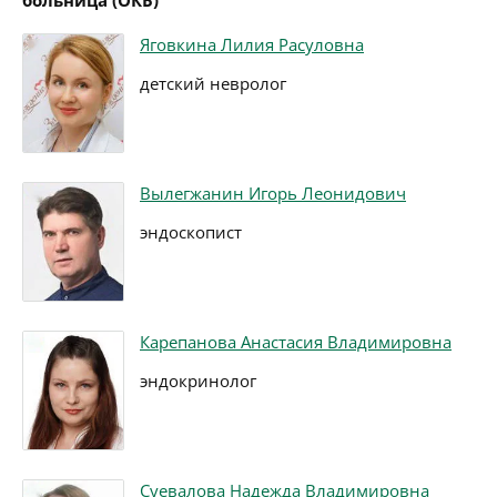
больница (ОКБ)
Яговкина Лилия Расуловна
детский невролог
Вылегжанин Игорь Леонидович
эндоскопист
Карепанова Анастасия Владимировна
эндокринолог
Суевалова Надежда Владимировна