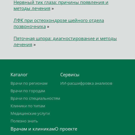
Нервный тик глаза: причины появления и
методы лечения
»
ЛФК при остеохондрозе шейного отдела
позвоночника
»
Пяточная шпора: диагностирование и методы
лечения
»
Каталог
Сервисы
Врачи по регионам
ИИ-расшифровка анализов
Врачи по городам
Врачи по специальностям
Клиники по типам
Медицинские услуги
Полезно знать
Врачам и клиникам
О проекте