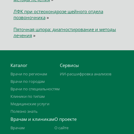
ЛФК при остеохондрозе шейного отдела
позвоночника
»
Пяточная шпора: диагностирование и методы
лечения
»
Каталог
Сервисы
Врачи по регионам
ИИ-расшифровка анализов
Врачи по городам
Врачи по специальностям
Клиники по типам
Медицинские услуги
Полезно знать
Врачам и клиникам
О проекте
Врачам
О сайте