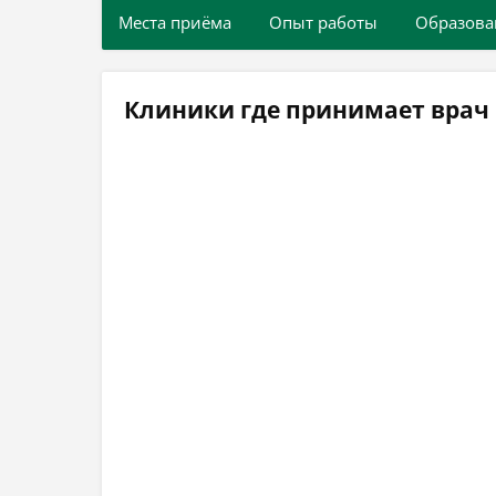
Места приёма
Опыт работы
Образова
Клиники где принимает врач