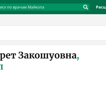
Расш
рет Закошуовна
,
п