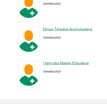
гинеколог
Евтых Татьяна Анатольевна
гинеколог
Герусова Мария Юрьевна
гинеколог