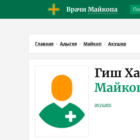
Врачи
Майкопа
Главная
Адыгея
Майкоп
Акушер
Гиш Ха
Майко
акушер