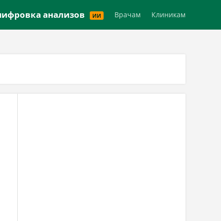
Версия для слабовидящих
ифровка анализов
Врачам
Клиникам
ИИ