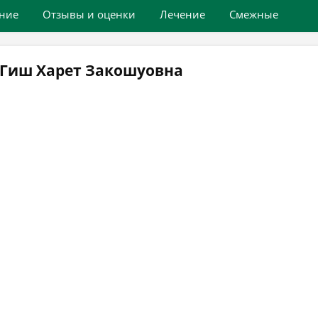
ние
Отзывы и оценки
Лечение
Смежные
 Гиш Харет Закошуовна