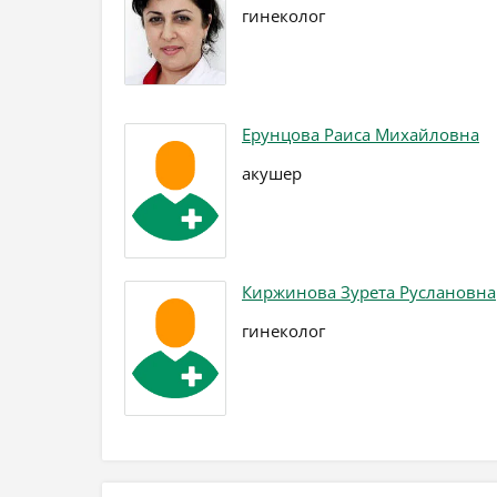
гинеколог
Ерунцова Раиса Михайловна
акушер
Киржинова Зурета Руслановна
гинеколог