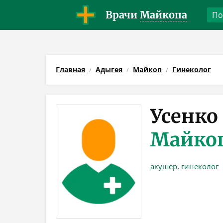
Врачи
Майкопа
Главная
Адыгея
Майкоп
Гинеколог
Усенко
Майко
акушер
,
гинеколог