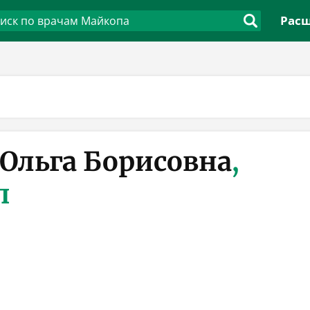
Расш
 Ольга Борисовна
,
п