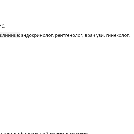
С.
 клинике:
эндокринолог, рентгенолог, врач узи, гинеколог,
 или в официальной группе в соцсетях.