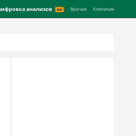
Версия для слабовидящих
ифровка анализов
Врачам
Клиникам
ИИ