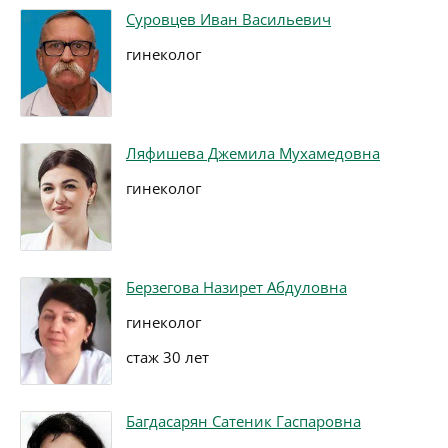
Суровцев Иван Васильевич
гинеколог
Ляфишева Джемила Мухамедовна
гинеколог
Берзегова Назирет Абдуловна
гинеколог
стаж 30 лет
Багдасарян Сатеник Гаспаровна