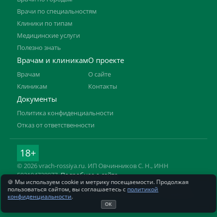
Врачи по специальностям
Клиники по типам
Медицинские услуги
Полезно знать
Врачам и клиникам
О проекте
Врачам
О сайте
Клиникам
Контакты
Документы
Политика конфиденциальности
Отказ от ответственности
18+
© 2026 vrach-rossiya.ru. ИП Овчинников С. Н., ИНН
592104728977.
Подробнее о сайте
🍪 Мы используем cookie и метрику посещаемости. Продолжая
Информация на сайте не заменяет приём врача. Имеются
пользоваться сайтом, вы соглашаетесь с
политикой
противопоказания, необходима консультация специалиста.
конфиденциальности
.
ОК