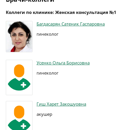
Коллеги по клинике: Женская консультация №1
Багдасарян Сатеник Гаспаровна
гинеколог
Усенко Ольга Борисовна
гинеколог
Гиш Харет Закошуовна
акушер