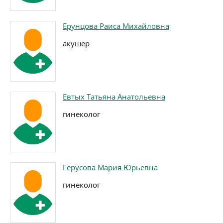
Ерунцова Раиса Михайловна
акушер
Евтых Татьяна Анатольевна
гинеколог
Герусова Мария Юрьевна
гинеколог