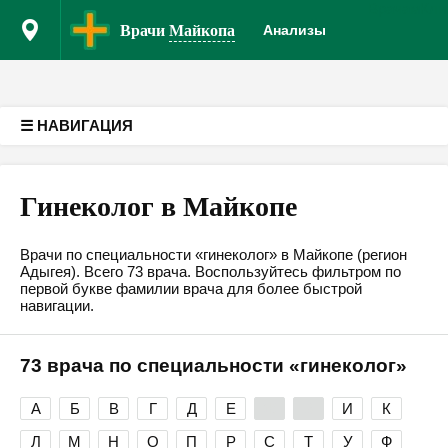
Врачам
Кли
Версия для слабовидящих
Врачи
Майкопа
Анализы
☰ НАВИГАЦИЯ
Гинеколог в Майкопе
Врачи по специальности «гинеколог» в Майкопе (регион
Адыгея). Всего 73 врача. Воспользуйтесь фильтром по
первой букве фамилии врача для более быстрой
навигации.
73 врача по специальности «гинеколог»
А
Б
В
Г
Д
Е
Ж
З
И
К
Л
М
Н
О
П
Р
С
Т
У
Ф