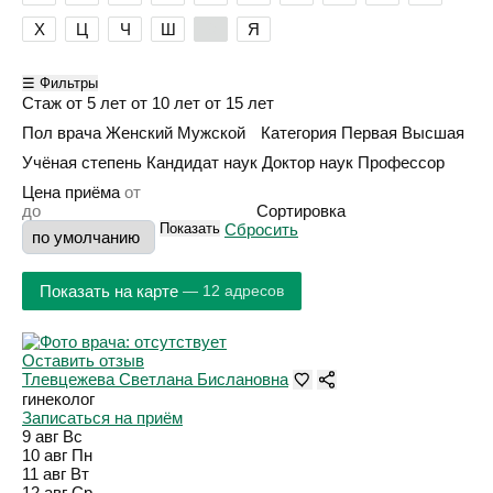
Х
Ц
Ч
Ш
Э
Я
☰ Фильтры
Стаж
от 5 лет
от 10 лет
от 15 лет
Пол врача
Женский
Мужской
Категория
Первая
Высшая
Учёная степень
Кандидат наук
Доктор наук
Профессор
Цена приёма
Сортировка
Показать
Сбросить
Показать на карте
— 12 адресов
Оставить отзыв
Тлевцежева Светлана Бислановна
гинеколог
Записаться на приём
9 авг
Вс
10 авг
Пн
11 авг
Вт
12 авг
Ср