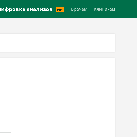
Версия для слабовидящих
ифровка анализов
Врачам
Клиникам
ИИ