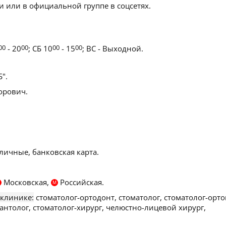
 или в официальной группе в соцсетях.
00
- 20
00
; СБ 10
00
- 15
00
; ВС - Выходной.
".
орович.
личные, банковская карта.
Московская,
Российская.
М
 клинике:
стоматолог-ортодонт, стоматолог, стоматолог-орто
антолог, стоматолог-хирург, челюстно-лицевой хирург,