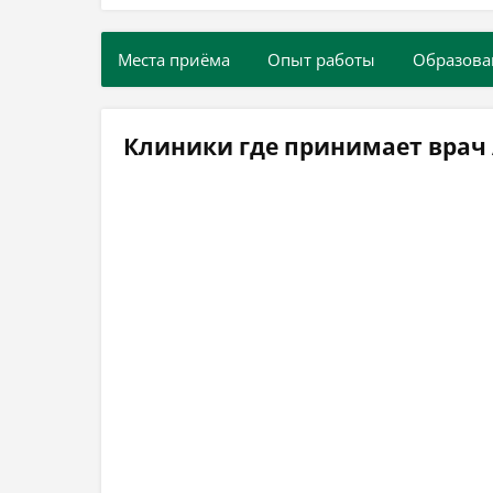
Места приёма
Опыт работы
Образова
Клиники где принимает врач