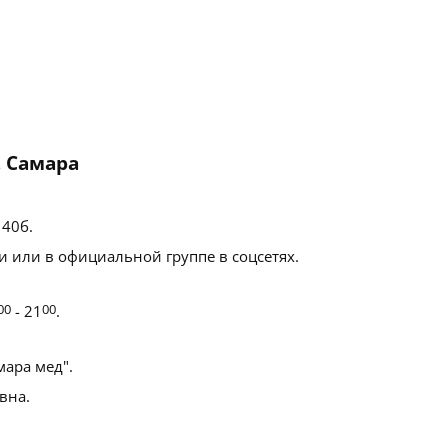
, Самара
140б
.
 или в официальной группе в соцсетях.
00
- 21
00
.
ара мед".
вна.