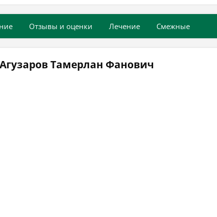
ние
Отзывы и оценки
Лечение
Смежные
 Агузаров Тамерлан Фанович