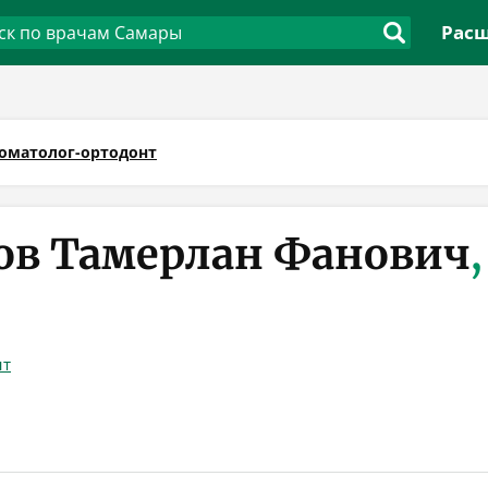
Расш
оматолог-ортодонт
ов Тамерлан Фанович
,
нт