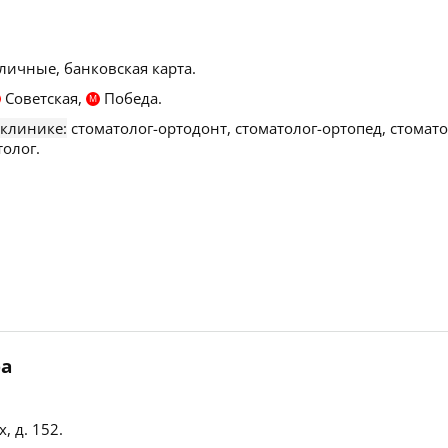
личные, банковская карта.
Советская,
Победа.
М
 клинике:
стоматолог-ортодонт, стоматолог-ортопед, стомато
толог.
ра
, д. 152
.