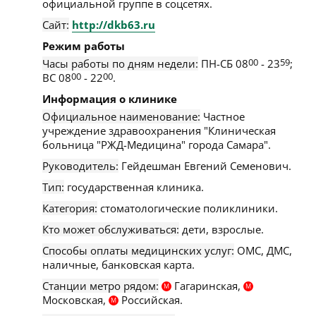
официальной группе в соцсетях.
Сайт:
http://dkb63.ru
Режим работы
Часы работы по дням недели:
ПН-СБ 08
00
- 23
59
;
ВС 08
00
- 22
00
.
Информация о клинике
Официальное наименование:
Частное
учреждение здравоохранения "Клиническая
больница "РЖД-Медицина" города Самара".
Руководитель:
Гейдешман Евгений Семенович.
Тип:
государственная клиника.
Категория:
стоматологические поликлиники.
Кто может обслуживаться:
дети, взрослые.
Способы оплаты медицинских услуг:
ОМС, ДМС,
наличные, банковская карта.
Станции метро рядом:
Гагаринская,
М
М
Московская,
Российская.
М