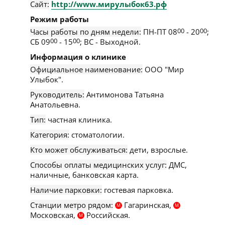
Сайт:
http://www.мирулыбок63.рф
Режим работы
Часы работы по дням недели:
ПН-ПТ 08
00
- 20
00
;
СБ 09
00
- 15
00
; ВС - Выходной.
Информация о клинике
Официальное наименование:
ООО "Мир
Улыбок".
Руководитель:
Антимонова Татьяна
Анатольевна.
Тип:
частная клиника.
Категория:
стоматологии.
Кто может обслуживаться:
дети, взрослые.
Способы оплаты медицинских услуг:
ДМС,
наличные, банковская карта.
Наличие парковки:
гостевая парковка.
Станции метро рядом:
Гагаринская,
М
М
Московская,
Российская.
М