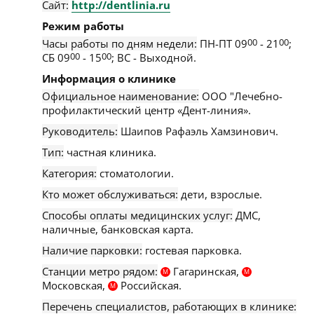
Сайт:
http://dentlinia.ru
Режим работы
Часы работы по дням недели:
ПН-ПТ 09
00
- 21
00
;
СБ 09
00
- 15
00
; ВС - Выходной.
Информация о клинике
Официальное наименование:
ООО "Лечебно-
профилактический центр «Дент-линия».
Руководитель:
Шаипов Рафаэль Хамзинович.
Тип:
частная клиника.
Категория:
стоматологии.
Кто может обслуживаться:
дети, взрослые.
Способы оплаты медицинских услуг:
ДМС,
наличные, банковская карта.
Наличие парковки:
гостевая парковка.
Станции метро рядом:
Гагаринская,
М
М
Московская,
Российская.
М
Перечень специалистов, работающих в клинике: