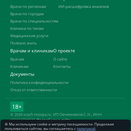
Врачи по регионам
ИИ-расшифровка анализов
Врачи по городам
Врачи по специальностям
Клиники по типам
Медицинские услуги
Полезно знать
Врачам и клиникам
О проекте
Врачам
О сайте
Клиникам
Контакты
Документы
Политика конфиденциальности
Отказ от ответственности
18+
© 2026 vrach-rossiya.ru. ИП Овчинников С. Н., ИНН
592104728977.
Подробнее о сайте
🍪 Мы используем cookie и метрику посещаемости. Продолжая
Информация на сайте не заменяет приём врача. Имеются
пользоваться сайтом, вы соглашаетесь с
политикой