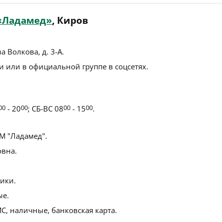
«Ладамед»
, Киров
а Волкова, д. 3-А
.
 или в официальной группе в соцсетях.
00
- 20
00
; СБ-ВС 08
00
- 15
00
.
 "Ладамед".
вна.
ики.
ые.
С, наличные, банковская карта.