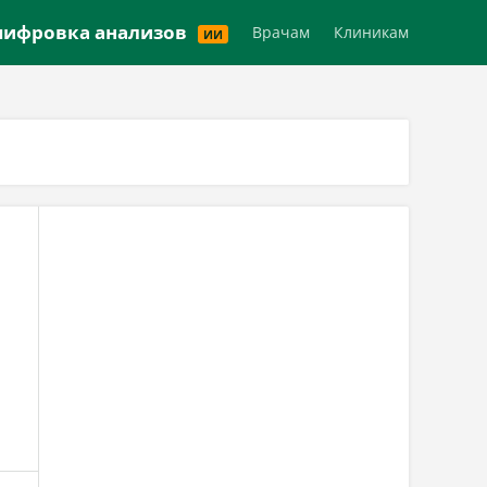
Версия для слабовидящих
ифровка анализов
Врачам
Клиникам
ИИ