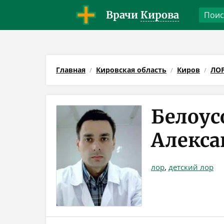
Врачи
Кирова
Главная
Кировская область
Киров
ЛО
Белоус
Алекса
лор
,
детский лор