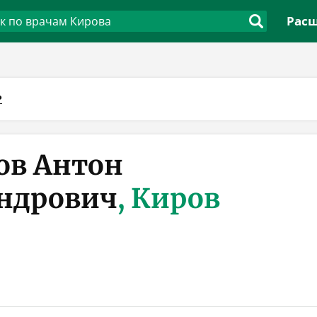
Расш
Р
ов Антон
ндрович
, Киров