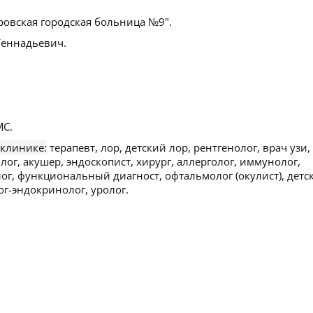
ровская городская больница №9".
еннадьевич.
С.
 клинике:
терапевт, лор, детский лор, рентгенолог, врач узи,
лог, акушер, эндоскопист, хирург, аллерголог, иммунолог,
ог, функциональный диагност, офтальмолог (окулист), детс
ог-эндокринолог, уролог.