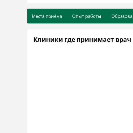
Места приёма
Опыт работы
Образова
Клиники где принимает врач