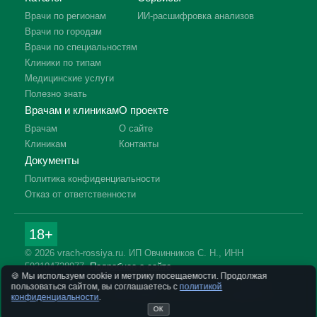
Врачи по регионам
ИИ-расшифровка анализов
Врачи по городам
Врачи по специальностям
Клиники по типам
Медицинские услуги
Полезно знать
Врачам и клиникам
О проекте
Врачам
О сайте
Клиникам
Контакты
Документы
Политика конфиденциальности
Отказ от ответственности
18+
© 2026 vrach-rossiya.ru. ИП Овчинников С. Н., ИНН
592104728977.
Подробнее о сайте
🍪 Мы используем cookie и метрику посещаемости. Продолжая
Информация на сайте не заменяет приём врача. Имеются
пользоваться сайтом, вы соглашаетесь с
политикой
противопоказания, необходима консультация специалиста.
конфиденциальности
.
ОК