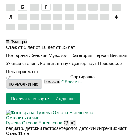
А
Б
В
Г
Д
Е
Ж
З
И
К
Л
М
Н
О
П
Р
С
Т
У
Ф
Х
Ц
Ч
Ш
Э
Я
☰ Фильтры
Стаж
от 5 лет
от 10 лет
от 15 лет
Пол врача
Женский
Мужской
Категория
Первая
Высшая
Учёная степень
Кандидат наук
Доктор наук
Профессор
Цена приёма
Сортировка
Показать
Сбросить
Показать на карте
— 7 адресов
Оставить отзыв
Гужева Оксана Евгеньевна
педиатр, детский гастроэнтеролог, детский инфекционист
Стаж 11 лет