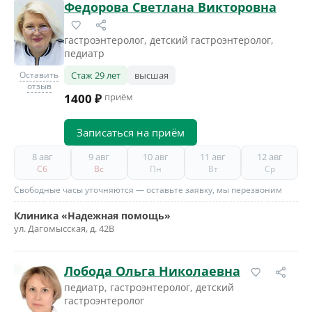
Федорова Светлана Викторовна
гастроэнтеролог, детский гастроэнтеролог,
педиатр
Оставить
Стаж 29 лет
высшая
отзыв
1400 ₽
приём
Записаться на приём
8 авг
9 авг
10 авг
11 авг
12 авг
Сб
Вс
Пн
Вт
Ср
Свободные часы уточняются — оставьте заявку, мы перезвоним
Клиника «Надежная помощь»
ул. Дагомысская, д. 42В
Лобода Ольга Николаевна
педиатр, гастроэнтеролог, детский
гастроэнтеролог