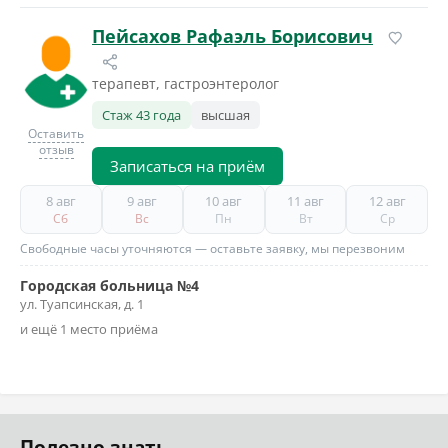
Пейсахов Рафаэль Борисович
терапевт, гастроэнтеролог
Стаж 43 года
высшая
Оставить
отзыв
Записаться на приём
8 авг
9 авг
10 авг
11 авг
12 авг
Сб
Вс
Пн
Вт
Ср
Свободные часы уточняются — оставьте заявку, мы перезвоним
Городская больница №4
ул. Туапсинская, д. 1
и ещё 1 место приёма
Полезно знать