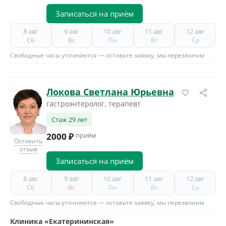
Записаться на приём
8 авг
9 авг
10 авг
11 авг
12 авг
Сб
Вс
Пн
Вт
Ср
Свободные часы уточняются — оставьте заявку, мы перезвоним
Локова Светлана Юрьевна
гастроэнтеролог, терапевт
Стаж 29 лет
2000 ₽
приём
Оставить
отзыв
Записаться на приём
8 авг
9 авг
10 авг
11 авг
12 авг
Сб
Вс
Пн
Вт
Ср
Свободные часы уточняются — оставьте заявку, мы перезвоним
Клиника «Екатерининская»