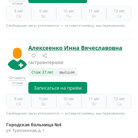
отзыв
8 авг
9 авг
10 авг
11 авг
12 авг
Сб
Вс
Пн
Вт
Ср
Свободные часы уточняются — оставьте заявку, мы перезвоним
Алексеенко Инна Вячеславовна
гастроэнтеролог
Стаж 37 лет
высшая
Оставить
отзыв
Записаться на приём
8 авг
9 авг
10 авг
11 авг
12 авг
Сб
Вс
Пн
Вт
Ср
Свободные часы уточняются — оставьте заявку, мы перезвоним
Городская больница №4
ул. Туапсинская, д. 1