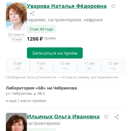
Уварова Наталья Фёдоровна
терапевт, гастроэнтеролог, нефролог
Стаж 44 года
Оставить
1200 ₽
приём
отзыв
Записаться на приём
8 авг
9 авг
10 авг
11 авг
12 авг
Сб
Вс
Пн
Вт
Ср
Свободные часы уточняются — оставьте заявку, мы перезвоним
Лаборатория «G8» на Чебрикова
ул. Чебрикова, д. 48/2
и ещё 1 место приёма
Ильиных Ольга Ивановна
гастроэнтеролог