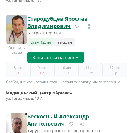
ул. Гагарина, д. 19-А
Стародубцев Ярослав
Владимирович
гастроэнтеролог
Стаж 12 лет
высшая
Оставить
отзыв
Записаться на приём
8 авг
9 авг
10 авг
11 авг
12 авг
Сб
Вс
Пн
Вт
Ср
Свободные часы уточняются — оставьте заявку, мы перезвоним
Медицинский центр «Армед»
ул. Гагарина, д. 19-А
Бескосный Александр
Анатольевич
хирург, гастроэнтеролог, проктолог,