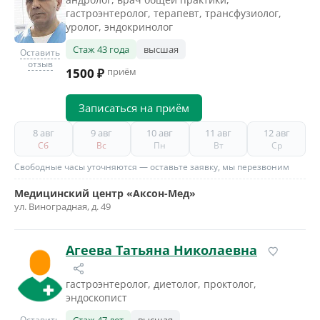
гастроэнтеролог, терапевт, трансфузиолог,
уролог, эндокринолог
Стаж 43 года
высшая
Оставить
отзыв
1500 ₽
приём
Записаться на приём
8 авг
9 авг
10 авг
11 авг
12 авг
Сб
Вс
Пн
Вт
Ср
Свободные часы уточняются — оставьте заявку, мы перезвоним
Медицинский центр «Аксон-Мед»
ул. Виноградная, д. 49
Агеева Татьяна Николаевна
гастроэнтеролог, диетолог, проктолог,
эндоскопист
Оставить