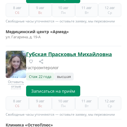
8 авг
9 авг
10 авг
11 авг
12 авг
Сб
Вс
Пн
Вт
Ср
Свободные часы уточняются — оставьте заявку, мы перезвоним
Медицинский центр «Армед»
ул. Гагарина, д. 19-А
Губская Прасковья Михайловна
гастроэнтеролог
Стаж 22 года
высшая
Оставить
отзыв
Записаться на приём
8 авг
9 авг
10 авг
11 авг
12 авг
Сб
Вс
Пн
Вт
Ср
Свободные часы уточняются — оставьте заявку, мы перезвоним
Клиника «ОстеоПлюс»