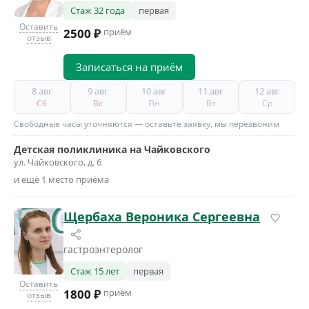
Стаж 32 года
первая
Оставить
2500 ₽
приём
отзыв
Записаться на приём
8 авг
9 авг
10 авг
11 авг
12 авг
Сб
Вс
Пн
Вт
Ср
Свободные часы уточняются — оставьте заявку, мы перезвоним
Детская поликлиника на Чайковского
ул. Чайковского, д. 6
и ещё 1 место приёма
Щербаха Вероника Сергеевна
гастроэнтеролог
Стаж 15 лет
первая
Оставить
1800 ₽
приём
отзыв