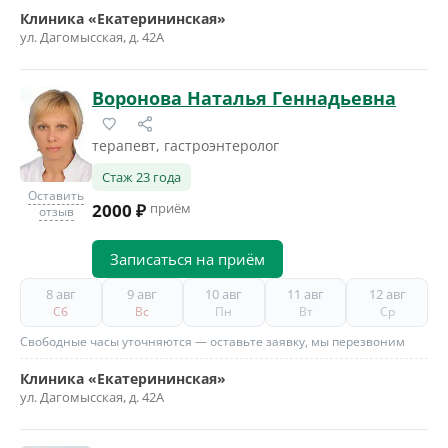
Клиника «Екатерининская»
ул. Дагомысская, д. 42А
Воронова Наталья Геннадьевна
терапевт, гастроэнтеролог
Стаж 23 года
Оставить
2000 ₽
приём
отзыв
Записаться на приём
8 авг
9 авг
10 авг
11 авг
12 авг
Сб
Вс
Пн
Вт
Ср
Свободные часы уточняются — оставьте заявку, мы перезвоним
Клиника «Екатерининская»
ул. Дагомысская, д. 42А