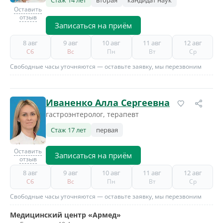
Стаж 14 лет
вторая
кандидат наук
Оставить
отзыв
Записаться на приём
8 авг
9 авг
10 авг
11 авг
12 авг
Сб
Вс
Пн
Вт
Ср
Свободные часы уточняются — оставьте заявку, мы перезвоним
Иваненко Алла Сергеевна
гастроэнтеролог, терапевт
Стаж 17 лет
первая
Оставить
Записаться на приём
отзыв
8 авг
9 авг
10 авг
11 авг
12 авг
Сб
Вс
Пн
Вт
Ср
Свободные часы уточняются — оставьте заявку, мы перезвоним
Медицинский центр «Армед»