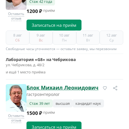
Стаж 42 года
1200 ₽
приём
Оставить
отзыв
Записаться на приём
8 авг
9 авг
10 авг
11 авг
12 авг
Сб
Вс
Пн
Вт
Ср
Свободные часы уточняются — оставьте заявку, мы перезвоним
Лаборатория «G8» на Чебрикова
ул. Чебрикова, д. 48/2
и ещё 1 место приёма
Блок Михаил Леонидович
гастроэнтеролог
Стаж 39 лет
высшая
кандидат наук
1500 ₽
приём
Оставить
отзыв
Записаться на приём