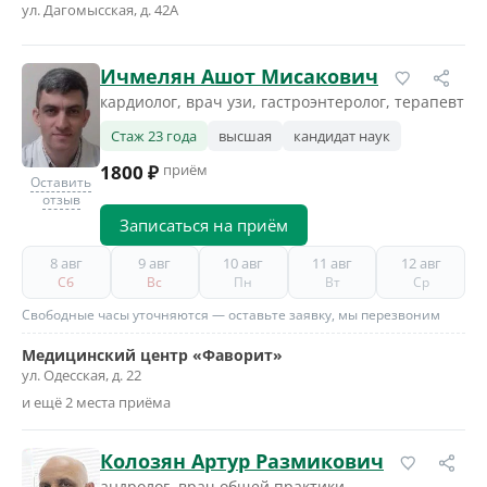
ул. Дагомысская, д. 42А
Ичмелян Ашот Мисакович
кардиолог, врач узи, гастроэнтеролог, терапевт
Стаж 23 года
высшая
кандидат наук
1800 ₽
приём
Оставить
отзыв
Записаться на приём
8 авг
9 авг
10 авг
11 авг
12 авг
Сб
Вс
Пн
Вт
Ср
Свободные часы уточняются — оставьте заявку, мы перезвоним
Медицинский центр «Фаворит»
ул. Одесская, д. 22
и ещё 2 места приёма
Колозян Артур Размикович
андролог, врач общей практики,