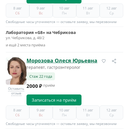
8 авг
9 авг
10 авг
11 авг
12 авг
Сб
Вс
Пн
Вт
Ср
Свободные часы уточняются — оставьте заявку, мы перезвоним
Лаборатория «G8» на Чебрикова
ул. Чебрикова, д. 48/2
и ещё 2 места приёма
Морозова Олеся Юрьевна
терапевт, гастроэнтеролог
Стаж 22 года
2000 ₽
приём
Оставить
отзыв
Записаться на приём
8 авг
9 авг
10 авг
11 авг
12 авг
Сб
Вс
Пн
Вт
Ср
Свободные часы уточняются — оставьте заявку, мы перезвоним