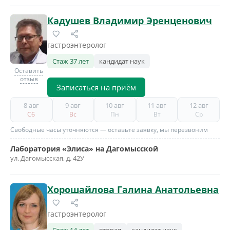
Кадушев Владимир Эренценович
гастроэнтеролог
Стаж 37 лет
кандидат наук
Оставить
отзыв
Записаться на приём
8 авг
9 авг
10 авг
11 авг
12 авг
Сб
Вс
Пн
Вт
Ср
Свободные часы уточняются — оставьте заявку, мы перезвоним
Лаборатория «Элиса» на Дагомысской
ул. Дагомысская, д. 42У
Хорошайлова Галина Анатольевна
гастроэнтеролог