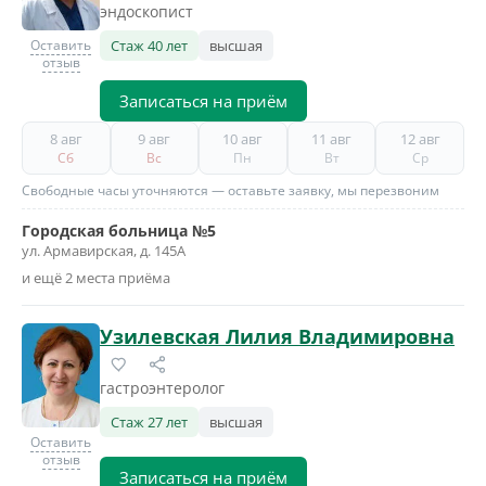
эндоскопист
Оставить
Стаж 40 лет
высшая
отзыв
Записаться на приём
8 авг
9 авг
10 авг
11 авг
12 авг
Сб
Вс
Пн
Вт
Ср
Свободные часы уточняются — оставьте заявку, мы перезвоним
Городская больница №5
ул. Армавирская, д. 145А
и ещё 2 места приёма
Узилевская Лилия Владимировна
гастроэнтеролог
Стаж 27 лет
высшая
Оставить
отзыв
Записаться на приём