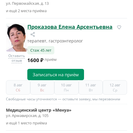
ул. Первомайская, д. 13
и ещё 2 места приёма
Проказова Елена Арсентьевна
терапевт, гастроэнтеролог
Стаж 45 лет
Оставить
1600 ₽
приём
отзыв
Записаться на приём
8 авг
9 авг
10 авг
11 авг
12 авг
Сб
Вс
Пн
Вт
Ср
Свободные часы уточняются — оставьте заявку, мы перезвоним
Медицинский центр «Менуа»
ул. Армавирская, д. 105
и ещё 1 место приёма