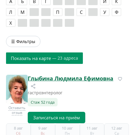
А
Б
В
Г
Д
Е
Ж
З
И
К
Л
М
Н
О
П
Р
С
Т
У
Ф
Х
Ц
Ч
Ш
Э
Я
☰ Фильтры
Показать на карте
— 23 адреса
Глыбина Людмила Ефимовна
гастроэнтеролог
Стаж 52 года
Оставить
отзыв
Записаться на приём
8 авг
9 авг
10 авг
11 авг
12 авг
Сб
Вс
Пн
Вт
Ср