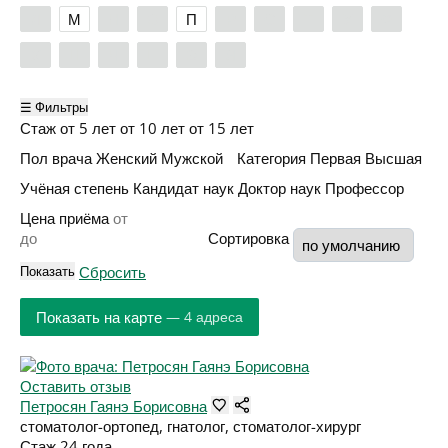
Л
М
Н
О
П
Р
С
Т
У
Ф
Х
Ц
Ч
Ш
Э
Я
☰ Фильтры
Стаж
от 5 лет
от 10 лет
от 15 лет
Пол врача
Женский
Мужской
Категория
Первая
Высшая
Учёная степень
Кандидат наук
Доктор наук
Профессор
Цена приёма
Сортировка
Показать
Сбросить
Показать на карте
— 4 адреса
Оставить отзыв
Петросян Гаянэ Борисовна
стоматолог-ортопед, гнатолог, стоматолог-хирург
Стаж 24 года