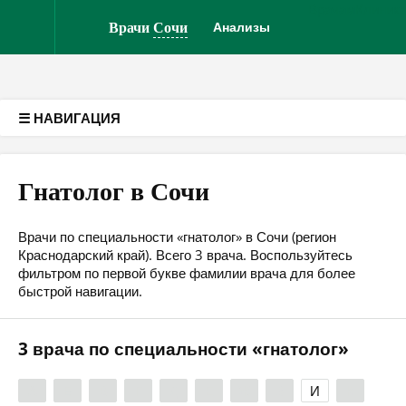
Врачам
Клиник
Версия для слабовидящих
Врачи
Сочи
Анализы
☰ НАВИГАЦИЯ
Гнатолог в Сочи
Врачи по специальности «гнатолог» в Сочи (регион
Краснодарский край). Всего 3 врача. Воспользуйтесь
фильтром по первой букве фамилии врача для более
быстрой навигации.
3 врача по специальности «гнатолог»
А
Б
В
Г
Д
Е
Ж
З
И
К