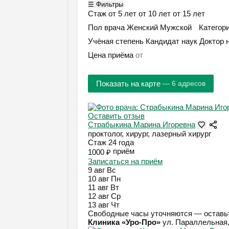
☰ Фильтры
Стаж
от 5 лет
от 10 лет
от 15 лет
Пол врача
Женский
Мужской
Категор
Учёная степень
Кандидат наук
Доктор 
Цена приёма
Показать на карте
— 6 адресов
Оставить отзыв
Страбыкина Марина Игоревна
проктолог, хирург, лазерный хирург
Стаж 24 года
приём
1000 ₽
Записаться на приём
9 авг
Вс
10 авг
Пн
11 авг
Вт
12 авг
Ср
13 авг
Чт
Свободные часы уточняются — оставьт
Клиника «Уро-Про»
ул. Параллельная, 