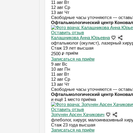
11 авг
Вт
12 авг
Ср
13 авг
Чт
Свободные часы уточняются — оставьт
Офтальмологический центр Конова
Оставить отзыв
Калашникова Анна Юрьевна
офтальмолог (окулист), лазерный хиру
Стаж 19 лет
высшая
приём
2500 ₽
Записаться на приём
9 авг
Вс
10 авг
Пн
11 авг
Вт
12 авг
Ср
13 авг
Чт
Свободные часы уточняются — оставьт
Офтальмологический центр Конова
и ещё 1 место приёма
Оставить отзыв
Зопунян Арсен Хачикович
флеболог, хирург, малоинвазивный хирур
Стаж 23 года
высшая
Записаться на приём