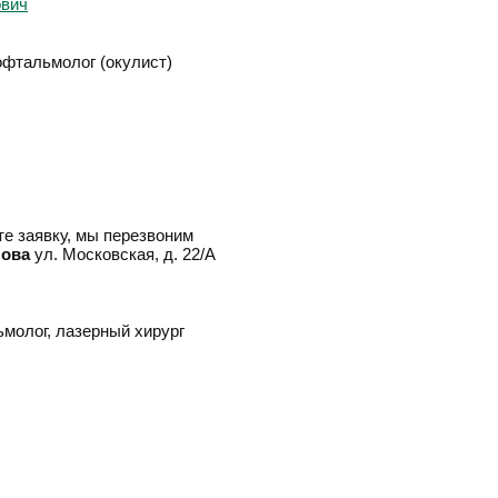
офтальмолог (окулист)
е заявку, мы перезвоним
лова
ул. Московская, д. 22/А
ьмолог, лазерный хирург