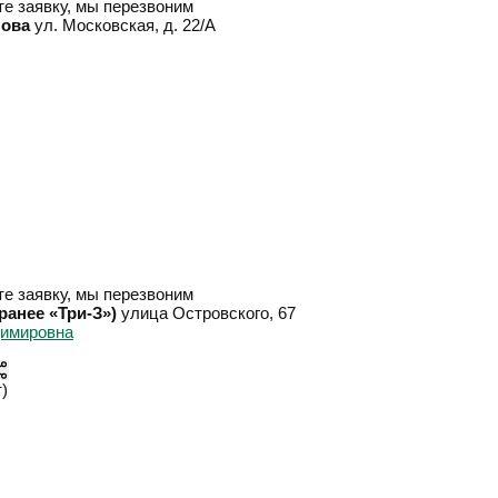
е заявку, мы перезвоним
лова
ул. Московская, д. 22/А
е заявку, мы перезвоним
анее «Три-З»)
улица Островского, 67
)