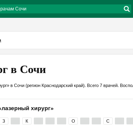
и
г в Сочи
ург» в Сочи (регион Краснодарский край). Всего 7 врачей. Вос
 «лазерный хирург»
З
И
К
Л
М
Н
О
П
Р
С
Т
У