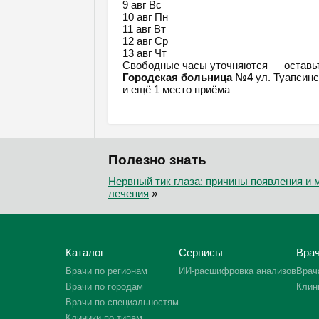
9 авг
Вс
10 авг
Пн
11 авг
Вт
12 авг
Ср
13 авг
Чт
Свободные часы уточняются — оставьт
Городская больница №4
ул. Туапсинс
и ещё 1 место приёма
Полезно знать
Нервный тик глаза: причины появления и
лечения
»
Каталог
Сервисы
Врач
Врачи по регионам
ИИ-расшифровка анализов
Врач
Врачи по городам
Клин
Врачи по специальностям
Клиники по типам