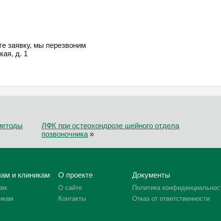
е заявку, мы перезвоним
кая, д. 1
 методы
ЛФК при остеохондрозе шейного отдела
позвоночника
»
ам и клиникам
О проекте
Документы
ам
О сайте
Политика конфиденциальнос
икам
Контакты
Отказ от ответственности