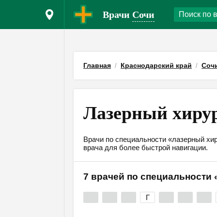
Врачи
Сочи
Главная
Краснодарский край
Соч
Лазерный хирур
Врачи по специальности «лазерный хир
врача для более быстрой навигации.
7 врачей по специальности
А
Б
В
Г
Д
Е
Ж