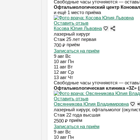
Свободные часы уточняются — оставьт
Офтальмологический центр Конова
и ещё 1 место приёма
Оставить отзыв
Косова Юлия Львовна
лазерный хирург
Стаж 25 лет
первая
приём
700 ₽
Записаться на приём
9 авг
Вс
10 авг
Пн
11 авг
Вт
12 авг
Ср
13 авг
Чт
Свободные часы уточняются — оставьт
Офтальмологическая клиника «3Z» (р
Оставить отзыв
Овсянникова Юлия Владимировна
лазерный хирург, офтальмолог (окулист
Стаж 22 года
высшая
приём
2500 ₽
Записаться на приём
9 авг
Вс
10 авг
Пн