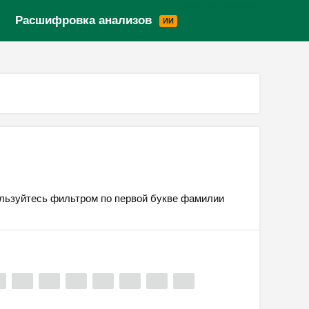
Врачам
Клиникам
Версия для слабовидящих
Расшифровка анализов
ИИ
пользуйтесь фильтром по первой букве фамилии
Ф
Х
Ц
Ч
Ш
Э
Я