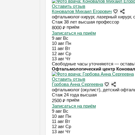
Оставить отзыв
Коновалов Михаил Егорович
офтальмолог-хирург, лазерный хирург, 
Стаж 38 лет
высшая
профессор
приём
8000 ₽
Записаться на приём
9 авг
Вс
10 авг
Пн
11 авг
Вт
12 авг
Ср
13 авг
Чт
Свободные часы уточняются — оставьт
Офтальмологический центр Конова
Оставить отзыв
Горбова Анна Сергеевна
офтальмолог (окулист), детский офтал
Стаж 24 года
высшая
приём
2500 ₽
Записаться на приём
9 авг
Вс
10 авг
Пн
11 авг
Вт
12 авг
Ср
13 авг
Чт