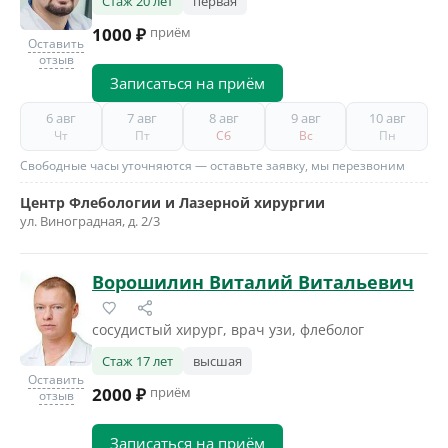
Стаж 20 лет
первая
1000 ₽
приём
Оставить
отзыв
Записаться на приём
6 авг
7 авг
8 авг
9 авг
10 авг
Чт
Пт
Сб
Вс
Пн
Свободные часы уточняются — оставьте заявку, мы перезвоним
Центр Флебологии и Лазерной хирургии
ул. Виноградная, д. 2/3
Ворошилин Виталий Витальевич
сосудистый хирург, врач узи, флеболог
Стаж 17 лет
высшая
Оставить
2000 ₽
приём
отзыв
Записаться на приём