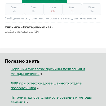
6 авг
7 авг
8 авг
9 авг
10 авг
Чт
Пт
Сб
Вс
Пн
Свободные часы уточняются — оставьте заявку, мы перезвоним
Клиника «Екатерининская»
ул. Дагомысская, д. 42А
Полезно знать
Нервный тик глаза: причины появления и
методы лечения
»
ЛФК при остеохондрозе шейного отдела
позвоночника
»
Пяточная шпора: диагностирование и методы
лечения
»