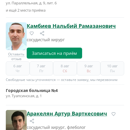
ул. Параллельная, д. 9, лит. 6
и ещё 2 места приёма
Камбиев Нальбий Рамазанович
сосудистый хирург
Записаться на приём
Оставить
отзыв
6 авг
7 авг
8 авг
9 авг
10 авг
Чт
Пт
Сб
Вс
Пн
Свободные часы уточняются — оставьте заявку, мы перезвоним
Городская больница №4
ул. Туапсинская, д. 1
Аракелян Артур Варткесович
сосудистый хирург, флеболог