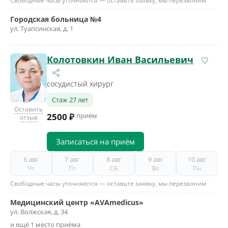
Свободные часы уточняются — оставьте заявку, мы перезвоним
Городская больница №4
ул. Туапсинская, д. 1
Колотовкин Иван Васильевич
сосудистый хирург
Стаж 27 лет
Оставить
2500 ₽
приём
отзыв
Записаться на приём
6 авг
7 авг
8 авг
9 авг
10 авг
Чт
Пт
Сб
Вс
Пн
Свободные часы уточняются — оставьте заявку, мы перезвоним
Медицинский центр «AVAmedicus»
ул. Волжская, д. 34
и ещё 1 место приёма