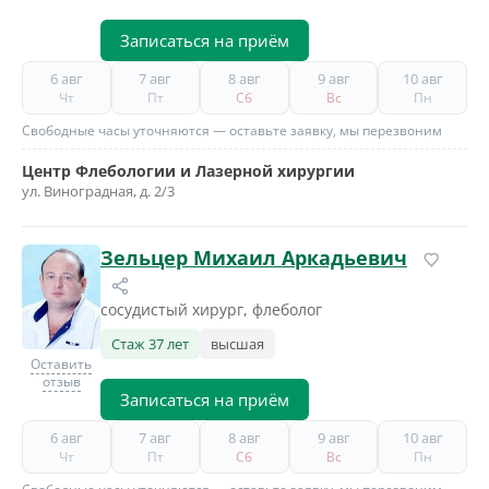
Записаться на приём
6 авг
7 авг
8 авг
9 авг
10 авг
Чт
Пт
Сб
Вс
Пн
Свободные часы уточняются — оставьте заявку, мы перезвоним
Центр Флебологии и Лазерной хирургии
ул. Виноградная, д. 2/3
Зельцер Михаил Аркадьевич
сосудистый хирург, флеболог
Стаж 37 лет
высшая
Оставить
отзыв
Записаться на приём
6 авг
7 авг
8 авг
9 авг
10 авг
Чт
Пт
Сб
Вс
Пн