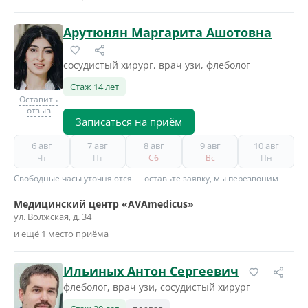
Арутюнян Маргарита Ашотовна
сосудистый хирург, врач узи, флеболог
Стаж 14 лет
Оставить
отзыв
Записаться на приём
6 авг
7 авг
8 авг
9 авг
10 авг
Чт
Пт
Сб
Вс
Пн
Свободные часы уточняются — оставьте заявку, мы перезвоним
Медицинский центр «AVAmedicus»
ул. Волжская, д. 34
и ещё 1 место приёма
Ильиных Антон Сергеевич
флеболог, врач узи, сосудистый хирург