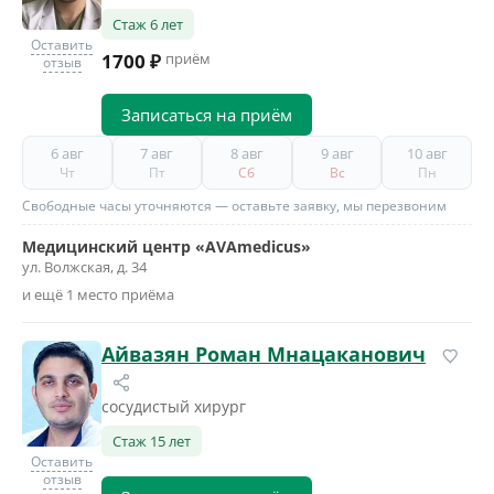
Стаж 6 лет
Оставить
1700 ₽
приём
отзыв
Записаться на приём
6 авг
7 авг
8 авг
9 авг
10 авг
Чт
Пт
Сб
Вс
Пн
Свободные часы уточняются — оставьте заявку, мы перезвоним
Медицинский центр «AVAmedicus»
ул. Волжская, д. 34
и ещё 1 место приёма
Айвазян Роман Мнацаканович
сосудистый хирург
Стаж 15 лет
Оставить
отзыв