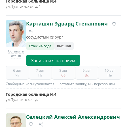
Городская больница №4
ул. Туапсинская, д. 1
Карташян Эдвард Степанович
сосудистый хирург
Стаж 24 года
высшая
Оставить
отзыв
Записаться на приём
6 авг
7 авг
8 авг
9 авг
10 авг
Чт
Пт
Сб
Вс
Пн
Свободные часы уточняются — оставьте заявку, мы перезвоним
Городская больница №4
ул. Туапсинская, д. 1
Селецкий Алексей Александрович