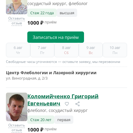
сосудистый хирург, флеболог
Стаж 22 года
высшая
Оставить
1000 ₽
приём
отзыв
Записаться на приём
6 авг
7 авг
8 авг
9 авг
10 авг
Чт
Пт
Сб
Вс
Пн
Свободные часы уточняются — оставьте заявку, мы перезвоним
Центр Флебологии и Лазерной хирургии
ул. Виноградная, д. 2/3
Коломийченко Григорий
Евгеньевич
флеболог, сосудистый хирург
Стаж 20 лет
первая
Оставить
1000 ₽
приём
отзыв