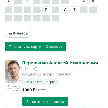
А
Б
В
Г
Д
Е
Ж
З
И
К
Л
М
Н
О
П
Р
С
Т
У
Ф
Х
Ц
Ч
Ш
Э
Я
☰ Фильтры
Показать на карте
— 8 адресов
Перелыгин Алексей Николаевич
сосудистый хирург, флеболог
Стаж 17 лет
первая
Оставить
1000 ₽
приём
отзыв
Записаться на приём