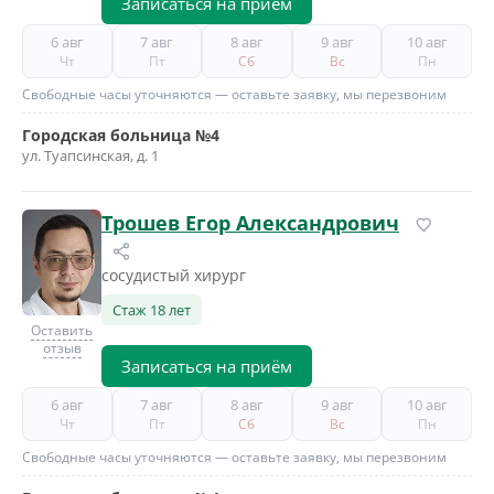
Записаться на приём
6 авг
7 авг
8 авг
9 авг
10 авг
Чт
Пт
Сб
Вс
Пн
Свободные часы уточняются — оставьте заявку, мы перезвоним
Городская больница №4
ул. Туапсинская, д. 1
Трошев Егор Александрович
сосудистый хирург
Стаж 18 лет
Оставить
отзыв
Записаться на приём
6 авг
7 авг
8 авг
9 авг
10 авг
Чт
Пт
Сб
Вс
Пн
Свободные часы уточняются — оставьте заявку, мы перезвоним