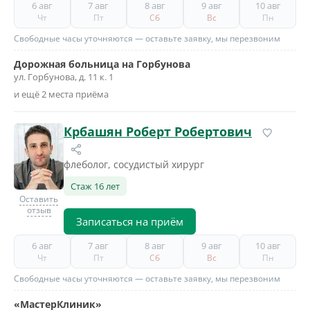
6 авг
7 авг
8 авг
9 авг
10 авг
Чт
Пт
Сб
Вс
Пн
Свободные часы уточняются — оставьте заявку, мы перезвоним
Дорожная больница на Горбунова
ул. Горбунова, д. 11 к. 1
и ещё 2 места приёма
Крбашян Роберт Робертович
флеболог, сосудистый хирург
Стаж 16 лет
Оставить
отзыв
Записаться на приём
6 авг
7 авг
8 авг
9 авг
10 авг
Чт
Пт
Сб
Вс
Пн
Свободные часы уточняются — оставьте заявку, мы перезвоним
«МастерКлиник»