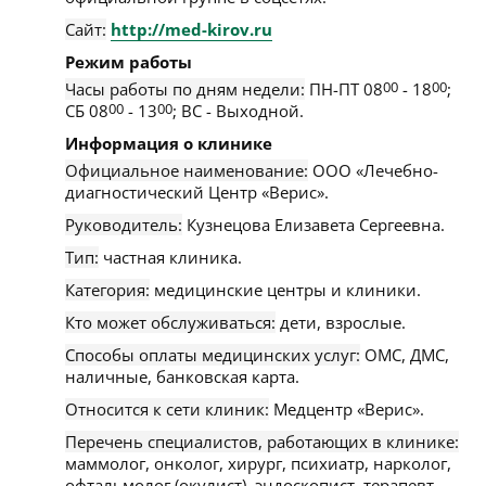
Сайт:
http://med-kirov.ru
Режим работы
Часы работы по дням недели:
ПН-ПТ 08
00
- 18
00
;
СБ 08
00
- 13
00
; ВС - Выходной.
Информация о клинике
Официальное наименование:
ООО «Лечебно-
диагностический Центр «Верис».
Руководитель:
Кузнецова Елизавета Сергеевна.
Тип:
частная клиника.
Категория:
медицинские центры и клиники.
Кто может обслуживаться:
дети, взрослые.
Способы оплаты медицинских услуг:
ОМС, ДМС,
наличные, банковская карта.
Относится к сети клиник:
Медцентр «Верис».
Перечень специалистов, работающих в клинике:
маммолог, онколог, хирург, психиатр, нарколог,
офтальмолог (окулист), эндоскопист, терапевт,