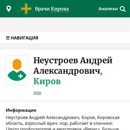
Версия для слабовидящих
Врачи
Кирова
Анализы
☰ НАВИГАЦИЯ
Неустроев Андрей
Александрович
,
Киров
лор
Информация
Неустроев Андрей Александрович, Киров, Кировская
область, взрослый врач: лор, работает в клинике:
Центр профосмотров и медсправок «Верис». Больше