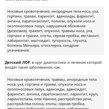
Носовые кровотечения, инородные тела носа, уха,
гортани, трахеи, ларингит, аденоиды, фарингит,
ангина, паратонзиллит, полипы, опухоли носа и
околоносовых пазух, нарушение обоняния
(дизосмия), трахеит, опухоли, травмы носа, уха,
гортани и трахеи, отиты, серная пробка, евстахиит,
лабиринтит, мастоидит, тугоухость, глухота,
болезнь Меньера, отосклероз, синдром
укачивания.
Детский ЛОР
, в круг диагностики и лечения которой
входят такие заболевания, как:
Носовые кровотечения, травмы, инородные тела
носа, уха, гортани и трахеи, опухоли носа и
околоносовых пазух, аденоиды, аденоидит,
фарингит, ангина, паратонзиллит, ларингит, круп,
ларингоспазм, отек Квинке, расстройства речи,
расстройства голоса, отиты, серная пробка,
евстахиит (тубоотит), мастоидит, лабиринтит