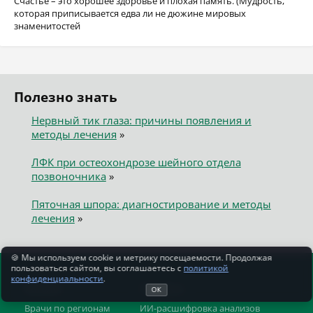
Счастье – это хорошее здоровье и плохая память. (Мудрость,
которая приписывается едва ли не дюжине мировых
знаменитостей
Полезно знать
Нервный тик глаза: причины появления и
методы лечения
»
ЛФК при остеохондрозе шейного отдела
позвоночника
»
Пяточная шпора: диагностирование и методы
лечения
»
🍪 Мы используем cookie и метрику посещаемости. Продолжая
пользоваться сайтом, вы соглашаетесь с
политикой
конфиденциальности
.
Каталог
Сервисы
ОК
Врачи по регионам
ИИ-расшифровка анализов