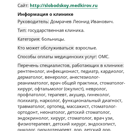
Сайт:
http://slobodskoy.medkirov.ru
Информация о клинике
Руководитель:
Домрачев Леонид Иванович.
Тип:
государственная клиника.
Категория:
больницы.
Кто может обслуживаться:
взрослые.
Способы оплаты медицинских услуг:
ОМС.
Перечень специалистов, работающих в клинике:
рентгенолог, инфекционист, педиатр, кардиолог,
дерматолог, венеролог, анестезиолог-
реаниматолог, врач общей практики, стоматолог-
хирург, офтальмолог (окулист), невролог,
профпатолог, терапевт, акушер, гинеколог,
психиатр, нарколог, функциональный диагност,
травматолог, ортопед, массажист, стоматолог-
ортодонт, неонатолог, детский стоматолог,
эндокринолог, хирург, стоматолог, врач узи,
физиотерапевт, детский хирург, эндоскопист,
онколог, гирудотерапевт, лор, детский лор,