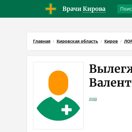
Врачи
Кирова
Главная
Кировская область
Киров
ЛО
Вылег
Валент
лор