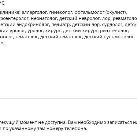
С.
 клинике:
аллерголог, гинеколог, офтальмолог (окулист),
роэнтеролог, неонатолог, детский невролог, лор, ревматоло
етский эндокринолог, педиатр, детский лор, сурдолог, детс
ий уролог, уролог, хирург, детский хирург, рентгенолог,
нолог, гематолог, детский гематолог, детский пульмонолог,
ог.
 текущий момент не доступна. Вам необходимо записаться н
 по указанному там номеру телефона.