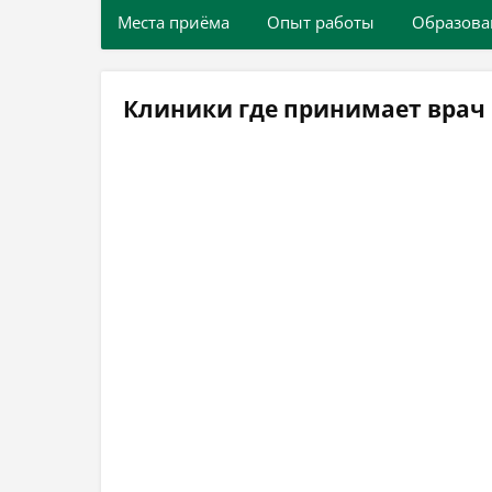
Места приёма
Опыт работы
Образова
Клиники где принимает врач