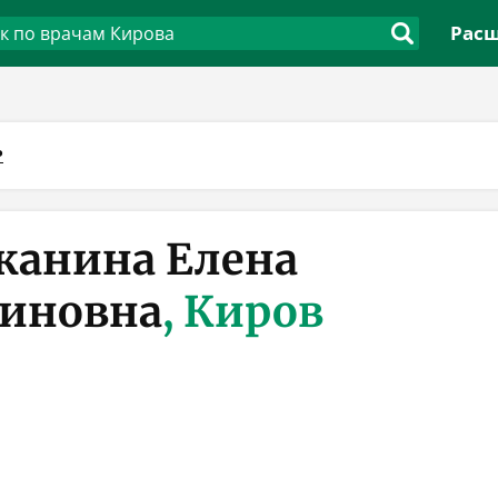
Расш
Р
жанина Елена
иновна
, Киров