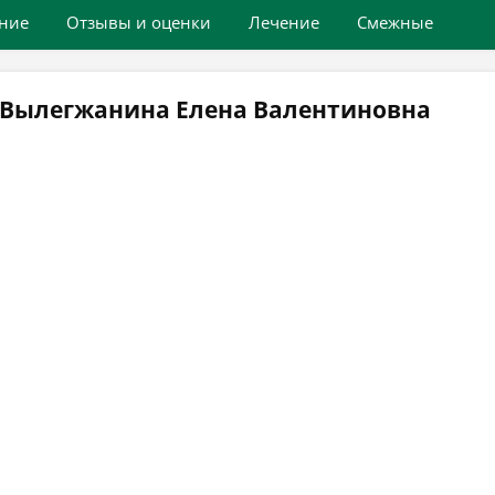
ние
Отзывы и оценки
Лечение
Смежные
 Вылегжанина Елена Валентиновна