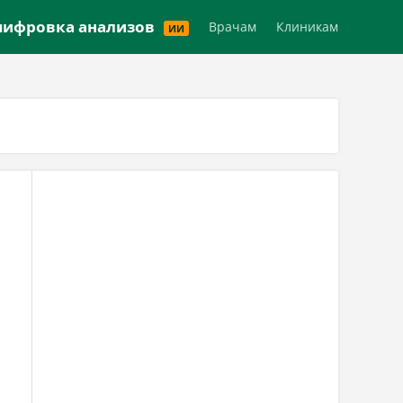
Версия для слабовидящих
ифровка анализов
Врачам
Клиникам
ИИ