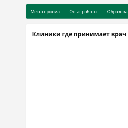
Места приёма
Опыт работы
Образова
Клиники где принимает врач