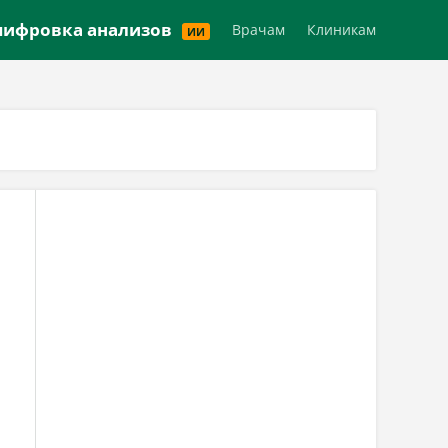
Версия для слабовидящих
ифровка анализов
Врачам
Клиникам
ИИ