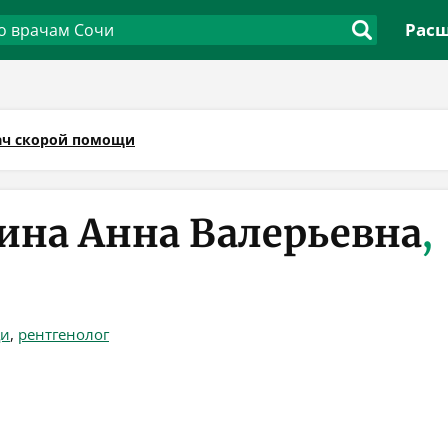
Расш
ач скорой помощи
ина Анна Валерьевна
,
щи
,
рентгенолог