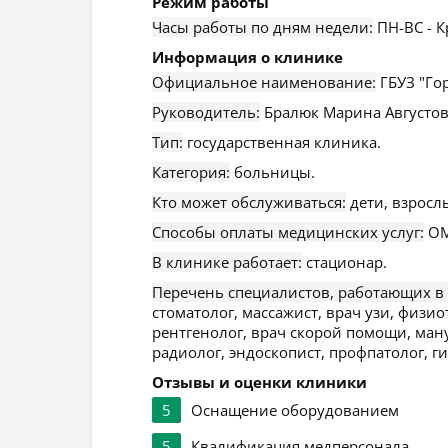
Режим работы
Часы работы по дням недели:
ПН-ВС - К
Информация о клинике
Официальное наименование:
ГБУЗ "Го
Руководитель:
Бралюк Марина Августов
Тип:
государственная клиника.
Категория:
больницы.
Кто может обслуживаться:
дети, взросл
Способы оплаты медицинских услуг:
ОМ
В клинике работает:
стационар.
Перечень специалистов, работающих в
стоматолог, массажист, врач узи, физио
рентгенолог, врач скорой помощи, ман
радиолог, эндоскопист, профпатолог, г
Отзывы и оценки клиники
5
Оснащение оборудованием
5
Квалификация медперсонала