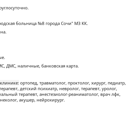
руглосуточно.
родская больница №8 города Сочи" МЗ КК.
на.
ые.
С, ДМС, наличные, банковская карта.
 клинике:
ортопед, травматолог, проктолог, хирург, педиатр,
терапевт, детский психиатр, невролог, терапевт, уролог,
уальный терапевт, анестезиолог-реаниматолог, врач лфк,
инеколог, акушер, нейрохирург.